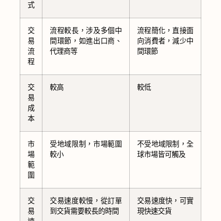
式
交
流程較長，涉及多個中
流程簡化，直接面
易
間環節，如進出口商、
向消費者，減少中
流
代理商等
間環節
程
交
較高
較低
易
成
本
市
受地域限制，市場範圍
不受地域限制，全
場
較小
球市場皆可觸及
範
圍
交
交易速度較慢，從訂單
交易速度快，可實
易
到交貨需要較長的時間
現快速交貨