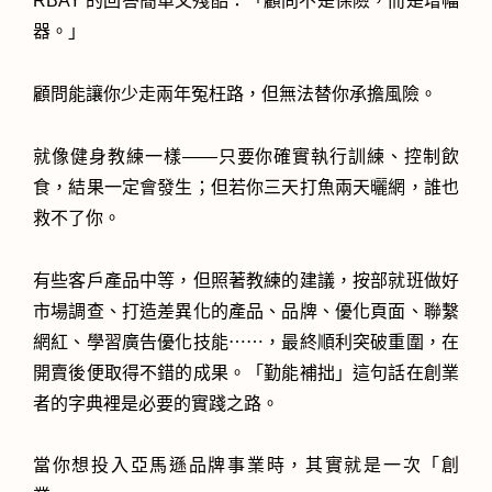
RBAY 的回答簡單又殘酷：「顧問不是保險，而是增幅
器。」
顧問能讓你少走兩年冤枉路，但無法替你承擔風險。
就像健身教練一樣——只要你確實執行訓練、控制飲
食，結果一定會發生；但若你三天打魚兩天曬網，誰也
救不了你。
有些客戶產品中等，但照著教練的建議，按部就班做好
市場調查、打造差異化的產品、品牌、優化頁面、聯繫
網紅、學習廣告優化技能⋯⋯，最終順利突破重圍，在
開賣後便取得不錯的成果。「勤能補拙」這句話在創業
者的字典裡是必要的實踐之路。
當你想投入亞馬遜品牌事業時，其實就是一次「創