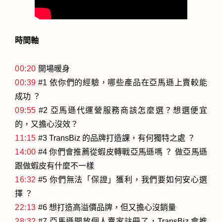
時間軸
00:20
開場暖身
00:39
#1 依你們的經驗，哪些產品在亞馬遜上賣較能
成功 ？
09:55
#2 亞馬遜代運營服務商該怎麼選？想選便宜
的，又擔心沒效？
11:15
#3 TransBiz 的品牌打造課，有何獨特之處 ？
14:00
#4 你們會推薦從蝦皮轉戰亞馬遜嗎 ？ 做亞馬遜
跟做蝦皮有什麼不一樣
16:32
#5 你們無法「保證」獲利，我們要如何安心選
擇 ？
22:13
#6 想打造高溢價品牌，但又擔心沒銷量
28:32
#7 亞馬遜開放個人賣家註冊了，TransBiz 會推