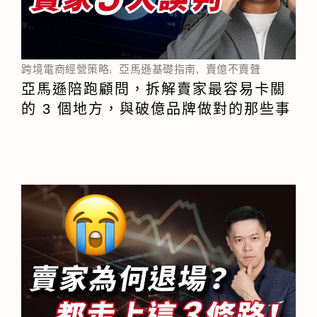
跨境電商經營策略
,
亞馬遜基礎指南
,
賣億不賣聲
亞馬遜陪跑顧問，拆解賣家最容易卡關
的 3 個地方，與破億品牌做對的那些事