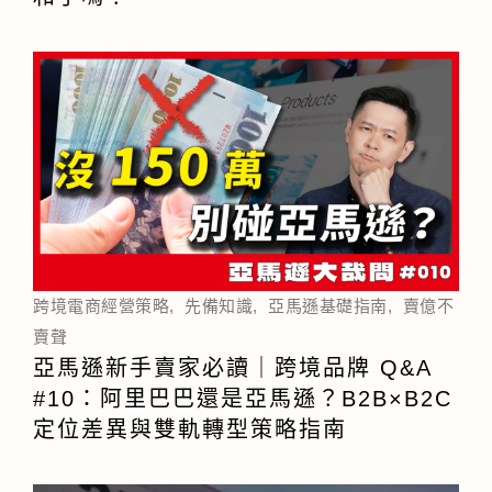
跨境電商經營策略
,
先備知識
,
亞馬遜基礎指南
,
賣億不
賣聲
亞馬遜新手賣家必讀｜跨境品牌 Q&A
#10：阿里巴巴還是亞馬遜？B2B×B2C
定位差異與雙軌轉型策略指南