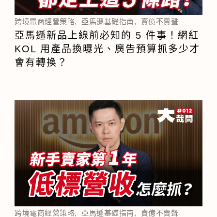
跨境電商經營策略
,
亞馬遜基礎指南
,
賣億不賣聲
亞馬遜新品上線前必知的 5 件事！網紅
KOL 用產品換曝光、廣告預算抓多少才
會有轉換？
跨境電商經營策略
,
亞馬遜基礎指南
,
賣億不賣聲