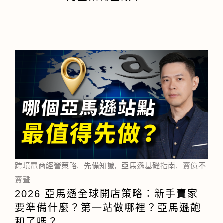
跨境電商經營策略
,
先備知識
,
亞馬遜基礎指南
,
賣億不
賣聲
2026 亞馬遜全球開店策略：新手賣家
要準備什麼？第一站做哪裡？亞馬遜飽
和了嗎？