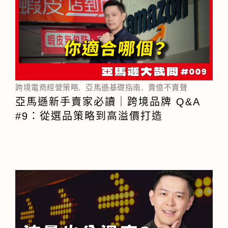
跨境電商經營策略
,
亞馬遜基礎指南
,
賣億不賣聲
亞馬遜新手賣家必讀｜跨境品牌 Q&A
#9：從選品策略到高溢價打造