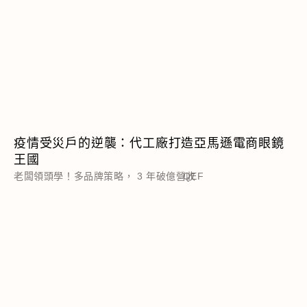
疫情受災戶的逆襲：代工廠打造亞馬遜電商眼鏡
王國
老闆領頭學！多品牌策略， 3 年破億營收
QEF