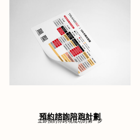
預約諮詢陪跑計劃
立即預約你跨境成功的第一步