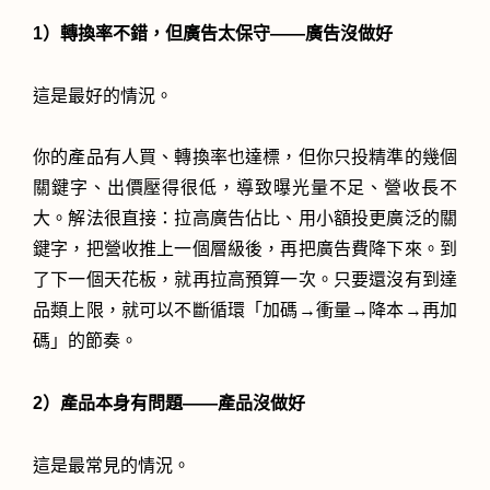
1）轉換率不錯，但廣告太保守——廣告沒做好
這是最好的情況。
你的產品有人買、轉換率也達標，但你只投精準的幾個
關鍵字、出價壓得很低，導致曝光量不足、營收長不
大。解法很直接：拉高廣告佔比、用小額投更廣泛的關
鍵字，把營收推上一個層級後，再把廣告費降下來。到
了下一個天花板，就再拉高預算一次。只要還沒有到達
品類上限，就可以不斷循環「加碼→衝量→降本→再加
碼」的節奏。
2）產品本身有問題——產品沒做好
這是最常見的情況。