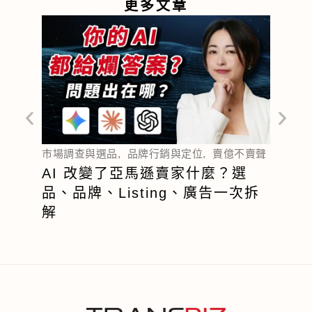
更多文章
選品
,
不賣聲
市場調查與選品
,
品牌行銷與定位
,
賣億不賣聲
他用 
AI 改變了亞馬遜賣家什麼？選
800
品、品牌、Listing、廣告一次拆
品工
解