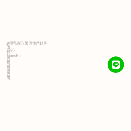
隱私權政策與使用條例
睿
©
博
2026
數
位
TransBiz
行
跨
銷
有
境
限
電
公
商
司
·
顧
統
問
一
編
&
號：
品
42821839
牌
代
運
營
公