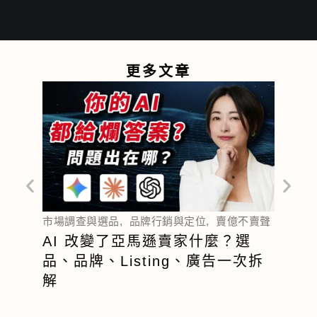
更多文章
選品
,
不賣聲
市場調查與選品
,
品牌行銷與定位
,
賣億不賣聲
他用 
AI 改變了亞馬遜賣家什麼？選
800
品、品牌、Listing、廣告一次拆
品工
解