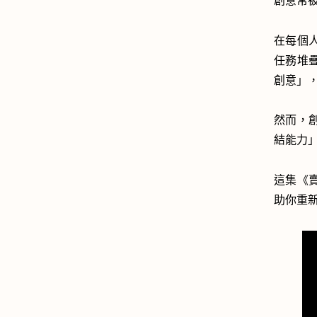
創意常
在每個
任務堆
創意」
然而，
結能力
這集《賣
助你重