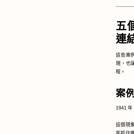
五
連
這些案
現，也
程。
案例
1941
這個現
牢抓住