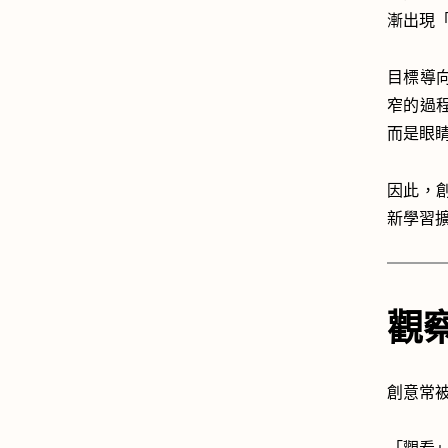
漸出現
目標導
窄的過
而是眼
因此，
新學習
觀
創意常