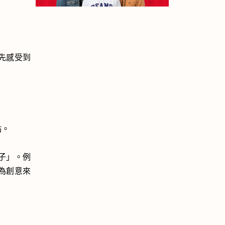
先感受到
。
點。
子」。例
為創意來