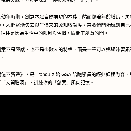
被視為天賦，但它更像是一種被忽略的「能力」。
人幼年時期，創意本是自然展現的本能；然而隨著年齡增長、角
疊，人們逐漸失去與生俱來的感知敏銳度。當我們開始感到自己
，往往是因為生活中的限制與習慣，關閉了創意的門。
創意不是靈感，也不是少數人的特權，而是一種可以透過練習累
」。
億不賣聲》，是 TransBiz 給 GSA 陪跑學員的經典課程內容，讓 
新「大開腦洞」，訓練你的「創意」肌肉記憶。