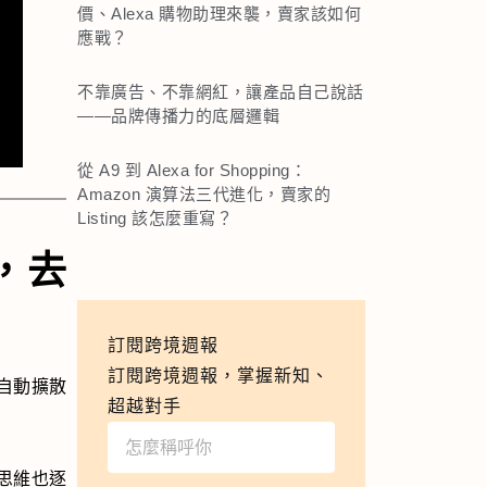
價、Alexa 購物助理來襲，賣家該如何
應戰？
不靠廣告、不靠網紅，讓產品自己說話
——品牌傳播力的底層邏輯
從 A9 到 Alexa for Shopping：
Amazon 演算法三代進化，賣家的
Listing 該怎麼重寫？
，去
訂閱跨境週報
訂閱跨境週報，掌握新知、
自動擴散
超越對手
思維也逐