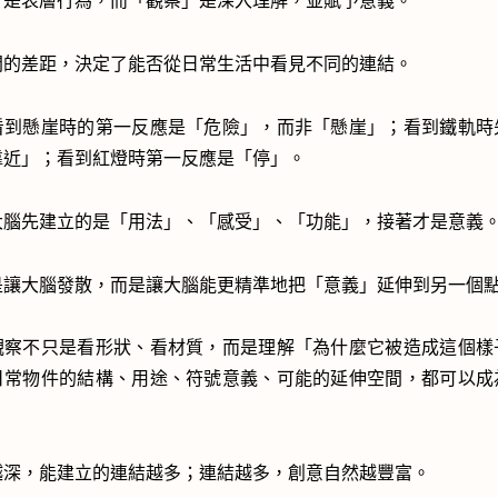
」是表層行為，而「觀察」是深入理解，並賦予意義。
間的差距，決定了能否從日常生活中看見不同的連結。
看到懸崖時的第一反應是「危險」，而非「懸崖」；看到鐵軌時
靠近」；看到紅燈時第一反應是「停」。
大腦先建立的是「用法」、「感受」、「功能」，接著才是意義
是讓大腦發散，而是讓大腦能更精準地把「意義」延伸到另一個
觀察不只是看形狀、看材質，而是理解「為什麼它被造成這個樣
日常物件的結構、用途、符號意義、可能的延伸空間，都可以成
越深，能建立的連結越多；連結越多，創意自然越豐富。