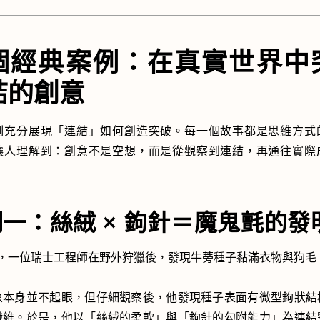
個經典案例：在真實世界中
結的創意
例充分展現「連結」如何創造突破。每一個故事都是思維方式
讓人理解到：創意不是空想，而是從觀察到連結，再通往實際
一：絲絨 × 鉤針＝魔鬼氈的發
 年，一位瑞士工程師在野外狩獵後，發現牛蒡種子黏滿衣物與狗毛
象本身並不起眼，但仔細觀察後，他發現種子表面有微型鉤狀結
纖維。於是，他以「絲絨的柔軟」與「鉤針的勾附能力」為連結