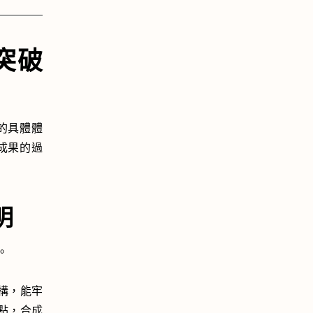
突破
的具體體
成果的過
明
。
構，能牢
點，合成