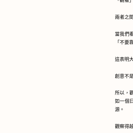
「觀看
兩者之
當我們
「不要
這表明
創意不
所以，
如一個
源。
觀察得