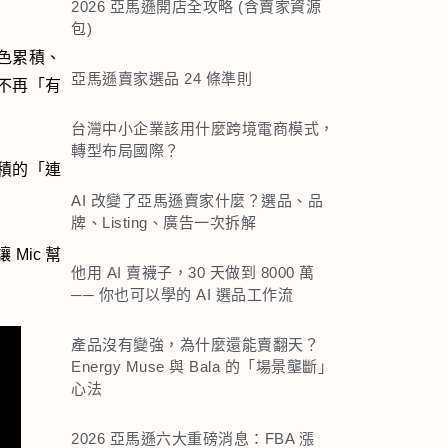
2026 亞馬遜開店全攻略 (含賣家資源
包)
色累積、
亞馬遜賣家選品 24 條準則
不再「有
台灣中小企業該用什麼跨境電商模式，
轉型布局國際？
積的「連
AI 改變了亞馬遜賣家什麼？選品、品
牌、Listing、廣告一次拆解
Mic 幫
他用 AI 賣襪子，30 天做到 8000 萬
── 你也可以學的 AI 選品工作流
產品沒有變強，為什麼還能賣翻天？
Energy Muse 與 Bala 的「場景壟斷」
心法
2026 亞馬遜六大重磅消息：FBA 漲