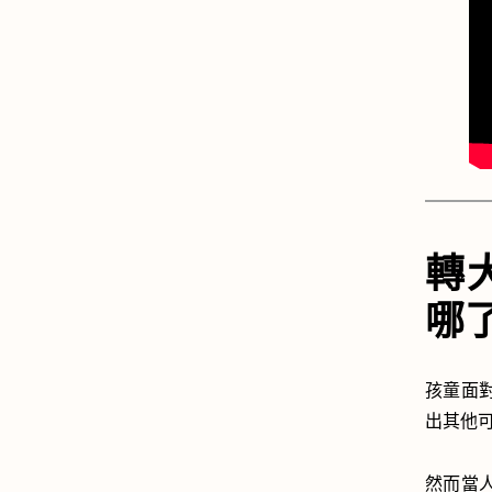
轉
哪
孩童面
出其他
然而當