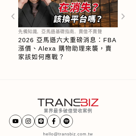
先備知
不靠
先備知識
,
亞馬遜基礎指南
,
賣億不賣聲
己說
2026 亞馬遜六大重磅消息：FBA
輯
漲價、Alexa 購物助理來襲，賣
家該如何應戰？
業界最多破億營收案例
hello@transbiz.com.tw