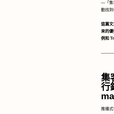
—「集客
動找到
這篇文
來的優
例和 
集
行銷
ma
推播式行