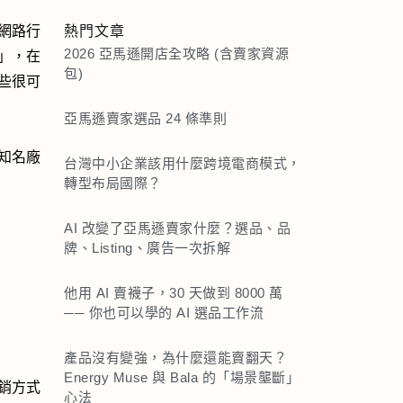
網路行
熱門文章
2026 亞馬遜開店全攻略 (含賣家資源
」，在
包)
些很可
亞馬遜賣家選品 24 條準則
知名廠
台灣中小企業該用什麼跨境電商模式，
轉型布局國際？
AI 改變了亞馬遜賣家什麼？選品、品
牌、Listing、廣告一次拆解
他用 AI 賣襪子，30 天做到 8000 萬
── 你也可以學的 AI 選品工作流
產品沒有變強，為什麼還能賣翻天？
Energy Muse 與 Bala 的「場景壟斷」
銷方式
心法