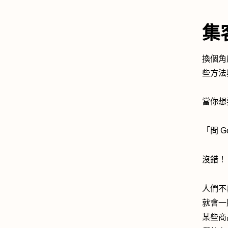
集
換個角
些方法
當你想
「問 G
沒錯！
人們不
就會一
某些商