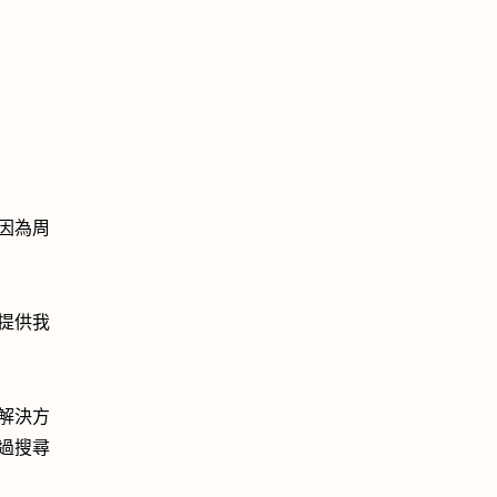
因為周
提供我
解決方
過搜尋