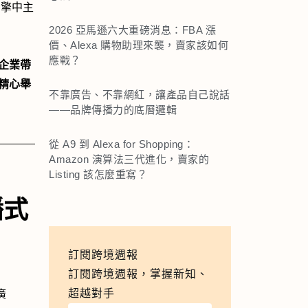
引擎中主
2026 亞馬遜六大重磅消息：FBA 漲
價、Alexa 購物助理來襲，賣家該如何
應戰？
企業帶
精心舉
不靠廣告、不靠網紅，讓產品自己說話
——品牌傳播力的底層邏輯
從 A9 到 Alexa for Shopping：
Amazon 演算法三代進化，賣家的
Listing 該怎麼重寫？
播式
訂閱跨境週報
訂閱跨境週報，掌握新知、
超越對手
廣