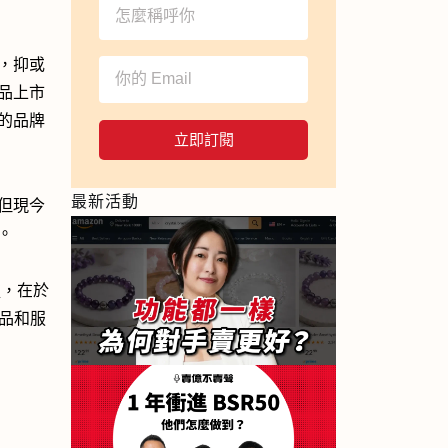
，抑或
品上市
的品牌
立即訂閱
最新活動
但現今
。
之處，在於
產品和服