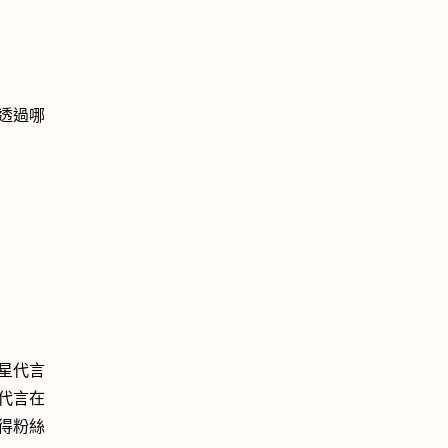
！
透過哪
星代言
代言在
得粉絲