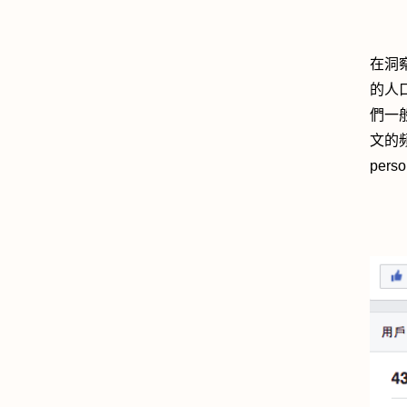
在洞
的人
們一
文的
per