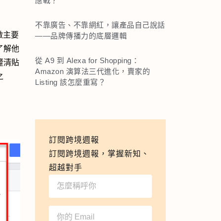
應戰？
不靠廣告、不靠網紅，讓產品自己說話
做主要
——品牌傳播力的底層邏輯
了解他
從 A9 到 Alexa for Shopping：
釐清貼
Amazon 演算法三代進化，賣家的
之
Listing 該怎麼重寫？
訂閱跨境週報
訂閱跨境週報，掌握新知、
超越對手