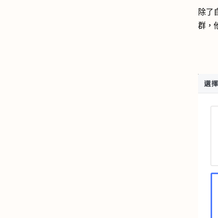
除了
群，