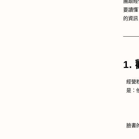
團跟經
要讀懂了
的資訊
1
經營
是：
臉書