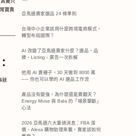
。其實只
到非常寶貴
亞馬遜賣家選品 24 條準則
台灣中小企業該用什麼跨境電商模式，
轉型布局國際？
AI 改變了亞馬遜賣家什麼？選品、品
牌、Listing、廣告一次拆解
：
他用 AI 賣襪子，30 天做到 8000 萬
── 你也可以學的 AI 選品工作流
事就
產品沒有變強，為什麼還能賣翻天？
Energy Muse 與 Bala 的「場景壟斷」
心法
2026 亞馬遜六大重磅消息：FBA 漲
價、Alexa 購物助理來襲，賣家該如何