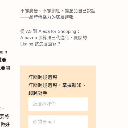
不靠廣告、不靠網紅，讓產品自己說話
——品牌傳播力的底層邏輯
從 A9 到 Alexa for Shopping：
Amazon 演算法三代進化，賣家的
Listing 該怎麼重寫？
gin
重要
主要關
訂閱跨境週報
訂閱跨境週報，掌握新知、
超越對手
k、
否要將
面做好