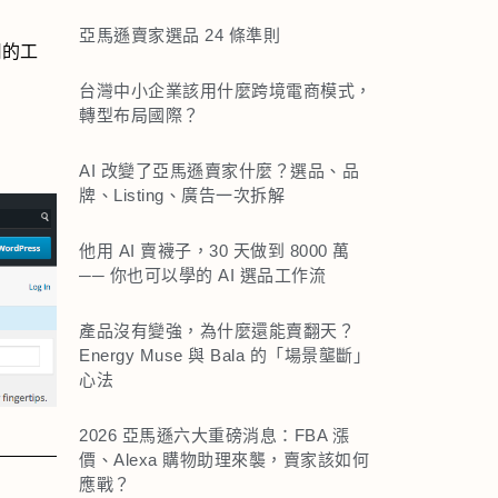
亞馬遜賣家選品 24 條準則
實用的工
台灣中小企業該用什麼跨境電商模式，
轉型布局國際？
AI 改變了亞馬遜賣家什麼？選品、品
牌、Listing、廣告一次拆解
他用 AI 賣襪子，30 天做到 8000 萬
── 你也可以學的 AI 選品工作流
產品沒有變強，為什麼還能賣翻天？
Energy Muse 與 Bala 的「場景壟斷」
心法
2026 亞馬遜六大重磅消息：FBA 漲
價、Alexa 購物助理來襲，賣家該如何
應戰？