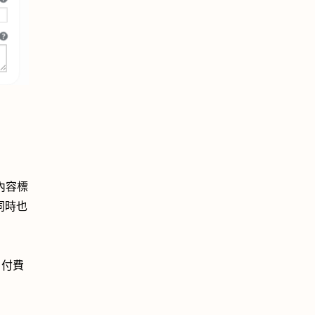
內容標
同時也
，付費