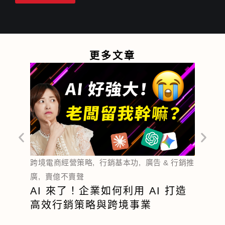
更多文章
行銷基
穩定
跨境電商經營策略
,
行銷基本功
,
廣告 & 行銷推
的商
廣
,
賣億不賣聲
做？
AI 來了！企業如何利用 AI 打造
高效行銷策略與跨境事業