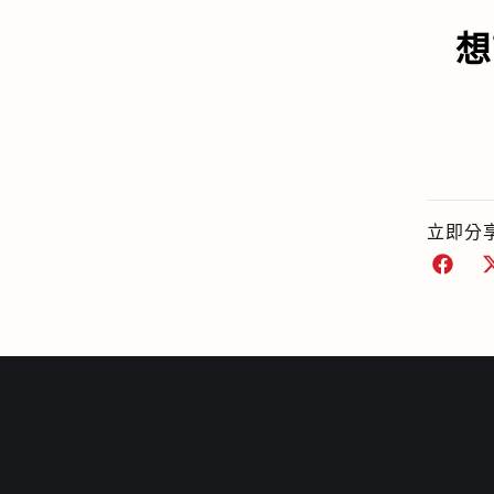
想
立即分