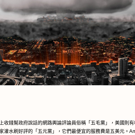
上收錢幫政府說話的網路輿論評論員俗稱「五毛黨」，美國則有
家灌水刷好評的「五元黨」，它們最便宜的服務費是五美元。Ama