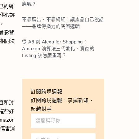
應戰？
己的網
提供假評
不靠廣告、不靠網紅，讓產品自己說話
身，
——品牌傳播力的底層邏輯
將會影響
做相同法
從 A9 到 Alexa for Shopping：
Amazon 演算法三代進化，賣家的
Listing 該怎麼重寫？
訂閱跨境週報
訂閱跨境週報，掌握新知、
查和封
超越對手
控這些好
azon
重傷害消