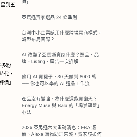
包)
售四星到五
亞馬遜賣家選品 24 條準則
台灣中小企業該用什麼跨境電商模式，
轉型布局國際？
AI 改變了亞馬遜賣家什麼？選品、品
牌、Listing、廣告一次拆解
許多粉
時代，
他用 AI 賣襪子，30 天做到 8000 萬
評價」
── 你也可以學的 AI 選品工作流
產品沒有變強，為什麼還能賣翻天？
Energy Muse 與 Bala 的「場景壟斷」
心法
2026 亞馬遜六大重磅消息：FBA 漲
價、Alexa 購物助理來襲，賣家該如何