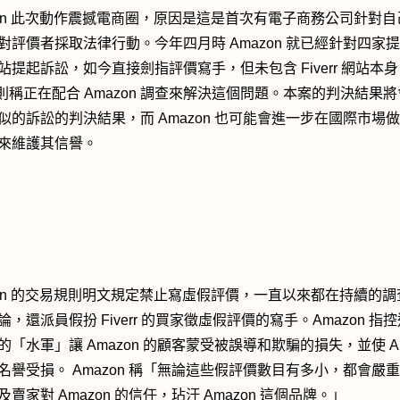
zon 此次動作震撼電商圈，原因是這是首次有電子商務公司針對自
對評價者採取法律行動。今年四月時 Amazon 就已經針對四家
站提起訴訟，如今直接劍指評價寫手，但未包含 Fiverr 網站本
err 則稱正在配合 Amazon 調查來解決這個問題。本案的判決結果
似的訴訟的判決結果，而 Amazon 也可能會進一步在國際市場
來維護其信譽。
zon 的交易規則明文規定禁止寫虛假評價，一直以來都在持續的調
論，還派員假扮 Fiverr 的買家徵虛假評價的寫手。Amazon 指
的「水軍」讓 Amazon 的顧客蒙受被誤導和欺騙的損失，並使 Am
名譽受損。 Amazon 稱「無論這些假評價數目有多小，都會嚴
賣家對 Amazon 的信任，玷汙 Amazon 這個品牌。」