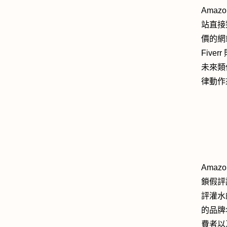
Ama
站直接
價的網
Fiv
未來類
律動作
Ama
鎖假評
評灌水
的品牌
費者以及