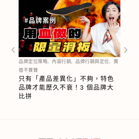
行銷基
集客
品牌定位策略
,
內容行銷
,
品牌行銷與定位
,
賣
流量
億不賣聲
有舉
只有「產品差異化」不夠，特色
品牌才能歷久不衰！3 個品牌大
比拼