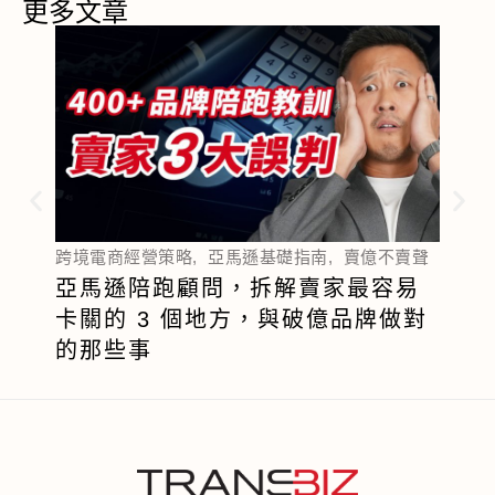
更多文章
跨境電
亞馬
跨境電商經營策略
,
亞馬遜基礎指南
,
賣億不賣聲
網紅
亞馬遜陪跑顧問，拆解賣家最容易
抓多
卡關的 3 個地方，與破億品牌做對
的那些事