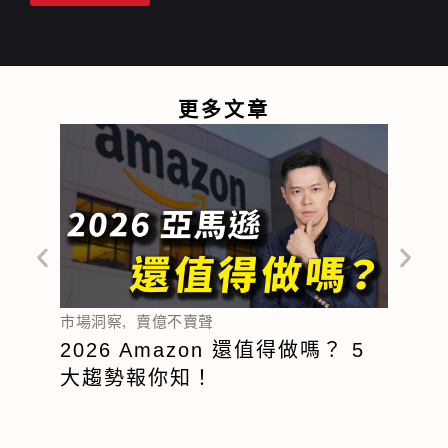
更多文章
跨境電
與定位
市場洞察
,
賣億不賣聲
川普
2026 Amazon 還值得做嗎？ 5
政策
大趨勢報你知！