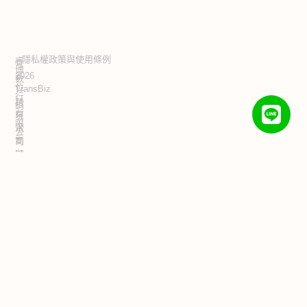
隱私權政策與使用條例
睿
©
博
2026
數
位
TransBiz
行
跨
銷
有
境
限
電
公
商
司
·
顧
統
問
一
編
&
號：
品
42821839
牌
代
運
營
公
司.
All
Rights