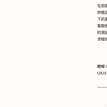
在前
供競
下的
客群
的測
流程
瞭解 
UI