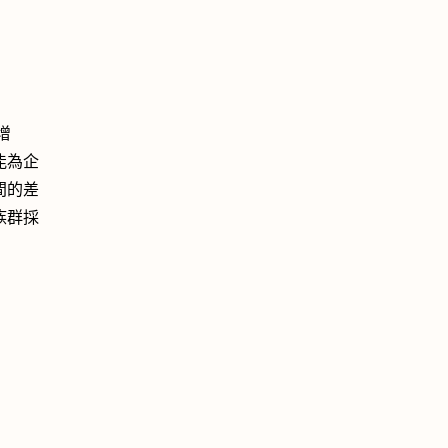
增
能為企
間的差
族群採