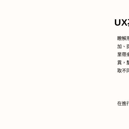
U
瞭解
加、
業帶
異，
取不
在進