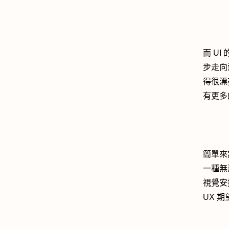
而 U
步走向
得很漂
有更多
簡單來
一種無
視覺安
UX 