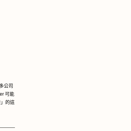
很多公司
er 可能
體驗」的這