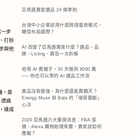
亞馬遜賣家選品 24 條準則
台灣中小企業該用什麼跨境電商模式，
轉型布局國際？
以一步
、打扮
AI 改變了亞馬遜賣家什麼？選品、品
步與他
牌、Listing、廣告一次拆解
他用 AI 賣襪子，30 天做到 8000 萬
── 你也可以學的 AI 選品工作流
產品沒有變強，為什麼還能賣翻天？
機，是
Energy Muse 與 Bala 的「場景壟斷」
，透過
心法
，達成
2026 亞馬遜六大重磅消息：FBA 漲
價、Alexa 購物助理來襲，賣家該如何
應戰？