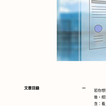
－
文章目錄
若你想
後，經
含：看