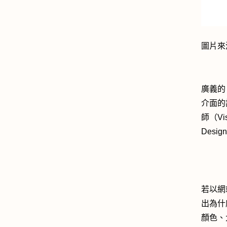
圖片來
廣義的
介面的設
師（Vis
Desi
若以網站
出為什
顏色、