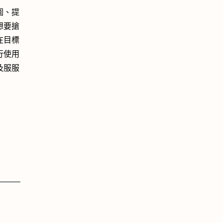
圖、提
想要搶
在目標
行使用
及服服