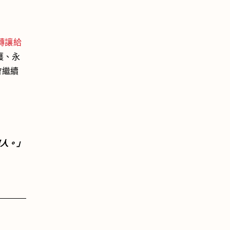
轉讓給
護、永
 會繼續
人。」