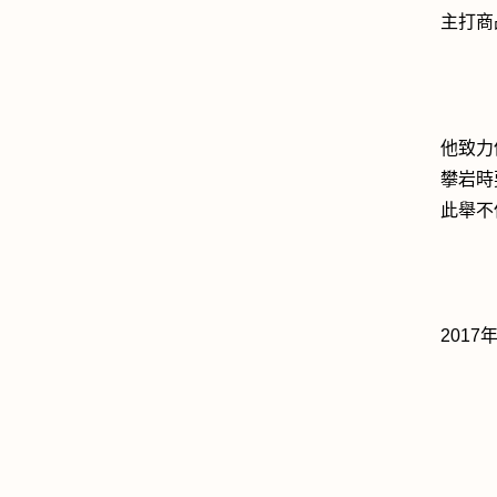
主打商
他致力倡
攀岩時
此舉不
2017