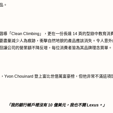
品。
導「Clean Climbing」，更在一份長達 14 頁的型錄中教育
要盡量減少人為痕跡，衝擊自然地貌的產品應該消失。令人意外
但讓公司的營業額不降反增，每位消費者皆為其品牌理念買單。
年，Yvon Chouinard 登上富比世億萬富豪榜，但他非常不滿這
「我的銀行帳戶裡沒有 10 億美元，我也不開 Lexus。」