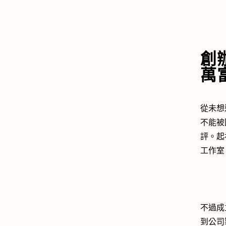
創辦
萬
從未想
不能被
評。起
工作室 C
不過成立
到公司