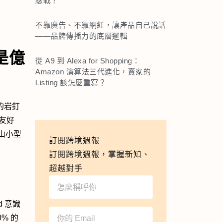
應戰？
不靠廣告、不靠網紅，讓產品自己說話
——品牌傳播力的底層邏輯
本是億
從 A9 到 Alexa for Shopping：
Amazon 演算法三代進化，賣家的
Listing 該怎麼重寫？
上的岩釘
友好
山小型
訂閱跨境週報
訂閱跨境週報，掌握新知、
超越對手
d 意識
% 的