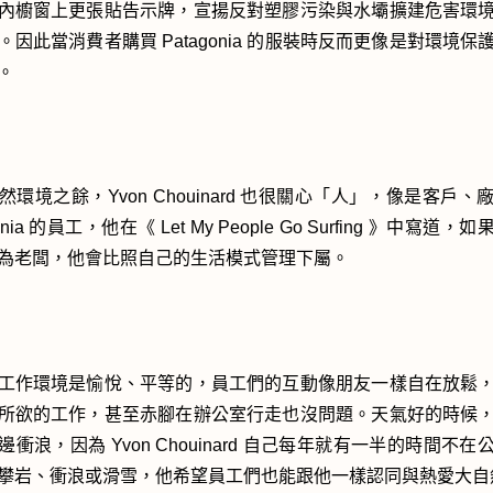
內櫥窗上更張貼告示牌，宣揚反對塑膠污染與水壩擴建危害環
。因此當消費者購買 Patagonia 的服裝時反而更像是對環境保
。
然環境之餘，Yvon Chouinard 也很關心「人」，像是客戶、
gonia 的員工，他在《 Let My People Go Surfing 》中寫道，
為老闆，他會比照自己的生活模式管理下屬。
工作環境是愉悅、平等的，員工們的互動像朋友一樣自在放鬆
所欲的工作，甚至赤腳在辦公室行走也沒問題。天氣好的時候
邊衝浪，因為 Yvon Chouinard 自己每年就有一半的時間不在
攀岩、衝浪或滑雪，他希望員工們也能跟他一樣認同與熱愛大自