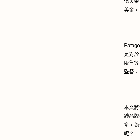
億美金，相
美金，
Pat
是對於
販售等
監督。
本文將介
踐品牌
多，為
呢？