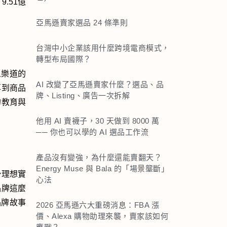
 9.51億
亞馬遜賣家選品 24 條準則
台灣中小企業該用什麼跨境電商模式，
轉型布局國際？
人樂道的
AI 改變了亞馬遜賣家什麼？選品、品
再到商品
牌、Listing、廣告一次拆解
的教育與
他用 AI 賣襪子，30 天做到 8000 萬
── 你也可以學的 AI 選品工作流
產品沒有變強，為什麼還能賣翻天？
Energy Muse 與 Bala 的「場景壟斷」
自身理想實
心法
品牌這麼
品牌故事
2026 亞馬遜六大重磅消息：FBA 漲
價、Alexa 購物助理來襲，賣家該如何