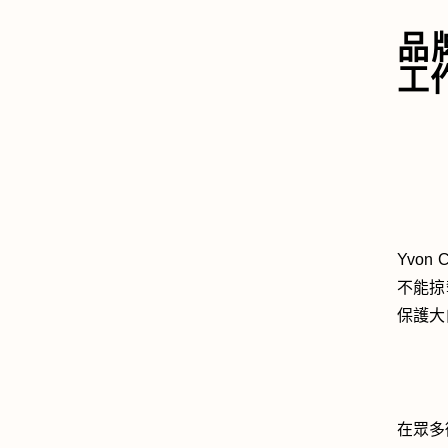
品
工
Yvo
不能掠
保護大
在眾多