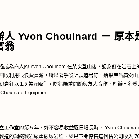
人 Yvon Chouinard － 原
富翁
過成為商人的 Yvon Chouinard 在某次登山後，認為釘在岩石
回收利用很浪費資源，所以著手設計製造岩釘，結果產品廣受山
初岩釘以 1.5 美元販售，陰錯陽差開始與友人合作，創辦同名登
houinard Equipment 。
工作室的第 5 年，好不容易收益逐日增長時， Yvon Chouinar
製造的鋼鐵製岩嚴重破壞岩壁，於是下令停售這個佔公司收入 70