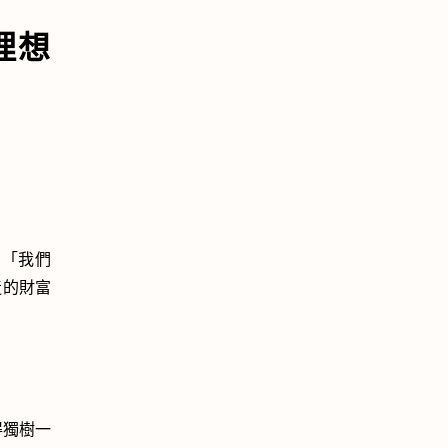
理想
：「我們
造的財富
得獨樹一