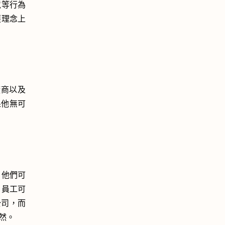
境等行為
護理念上
廠商以及
如果他無可
，他們可
，員工可
公司，而
然。