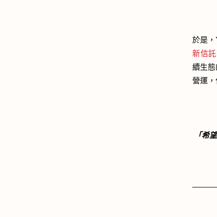
於是，Y
新信託 P
續生態的
營運，
「希望