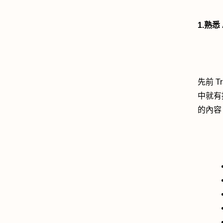
1.熟悉
先前 T
中就有
的內容