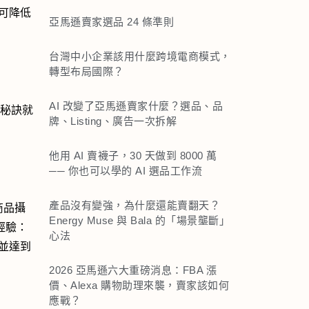
可降低
亞馬遜賣家選品 24 條準則
台灣中小企業該用什麼跨境電商模式，
轉型布局國際？
AI 改變了亞馬遜賣家什麼？選品、品
的秘訣就
牌、Listing、廣告一次拆解
他用 AI 賣襪子，30 天做到 8000 萬
── 你也可以學的 AI 選品工作流
產品沒有變強，為什麼還能賣翻天？
供商品攝
Energy Muse 與 Bala 的「場景壟斷」
的經驗：
心法
並達到
2026 亞馬遜六大重磅消息：FBA 漲
價、Alexa 購物助理來襲，賣家該如何
應戰？