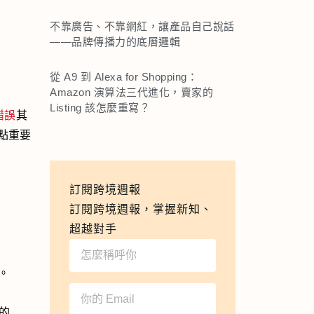
不靠廣告、不靠網紅，讓產品自己說話
——品牌傳播力的底層邏輯
從 A9 到 Alexa for Shopping：
Amazon 演算法三代進化，賣家的
Listing 該怎麼重寫？
錯誤
其
點重要
訂閱跨境週報
訂閱跨境週報，掌握新知、
超越對手
。
的