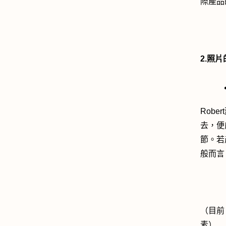
際產品
2.照
Rob
去，便
節。若
般而言，
（目前
素）