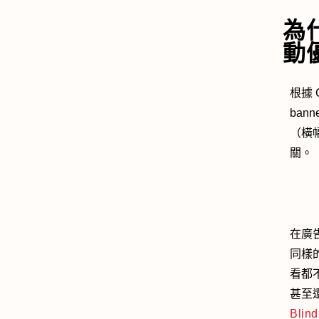
為
動
根據 
ban
（橫
關。
在廣
同樣
看都
甚至
Bli