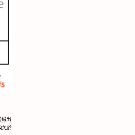
紛紛出
夠免於