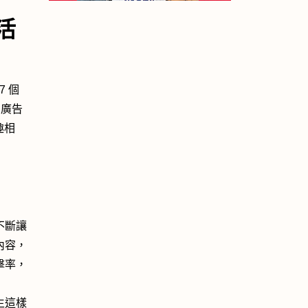
活
7 個
 廣告
趣相
不斷讓
內容，
擊率，
生這樣