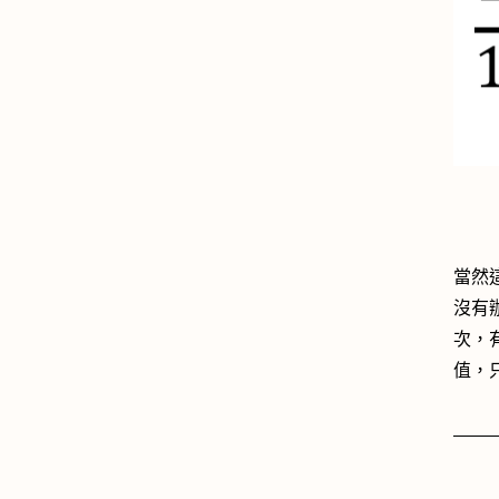
當然
沒有
次，
值，