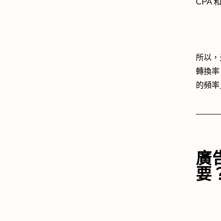
CPA
所以，
轉換率
的頻率」
廣
要