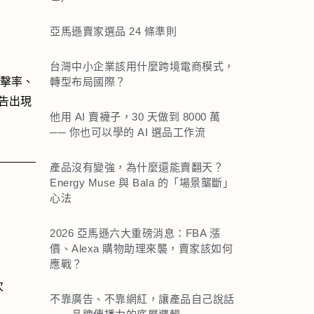
亞馬遜賣家選品 24 條準則
台灣中小企業該用什麼跨境電商模式，
轉型布局國際？
點擊率、
告出現
他用 AI 賣襪子，30 天做到 8000 萬
── 你也可以學的 AI 選品工作流
產品沒有變強，為什麼還能賣翻天？
Energy Muse 與 Bala 的「場景壟斷」
心法
2026 亞馬遜六大重磅消息：FBA 漲
價、Alexa 購物助理來襲，賣家該如何
應戰？
次
不靠廣告、不靠網紅，讓產品自己說話