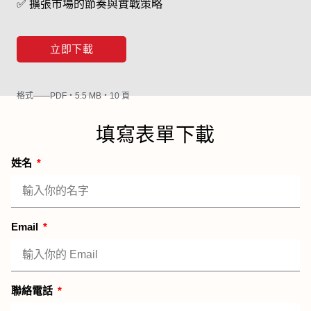
✅ 擴張市場的節奏與實戰策略
立即下載
格式
PDF・5.5 MB・10 頁
填寫表單下載
姓名
Email
聯絡電話