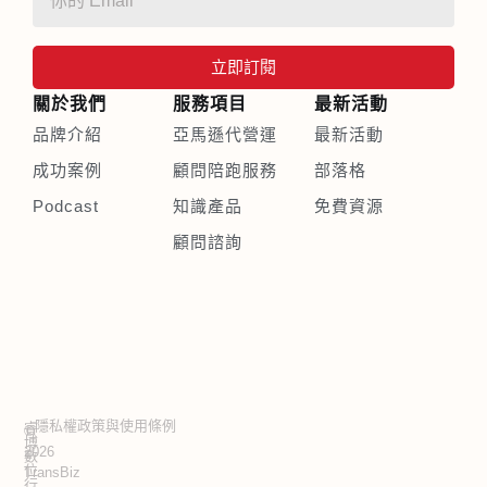
立即訂閱
關於我們
服務項目
最新活動
品牌介紹
亞馬遜代營運
最新活動
成功案例
顧問陪跑服務
部落格
Podcast
知識產品
免費資源
顧問諮詢
隱私權政策與使用條例
睿
©
博
2026
數
位
TransBiz
行