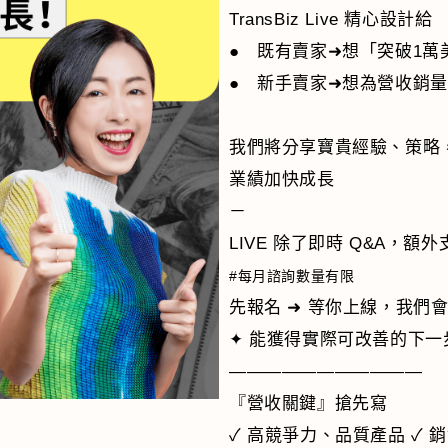
TransBiz Live 精心設計給
● 既有賣家➜想「突破1萬
● 新手賣家➜想為營收銷
我們將分享寶貴經驗、策略，
業績加快成長
－
LIVE 除了即時 Q&A，
#每月諮詢數量有限
先報名 ➜ 等你上線，我們
✦ 能獲得實際可改善的下一
———————————
『營收關鍵』搶先寫
✓ 高競爭力、品質產品 ✓ 銷售頁