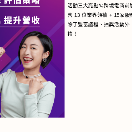
活動三大亮點🪐跨境電商前
含 13 位業界領袖 + 15
除了豐富議程、抽獎活動外
禮！