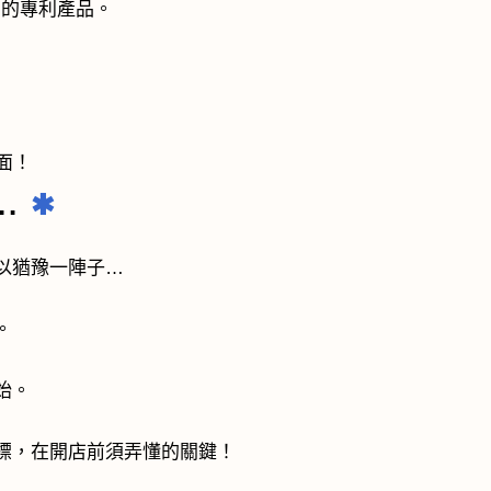
」的專利產品。
局面！
..
✱
以猶豫一陣子…
。
始。
標，在開店前須弄懂的關鍵！