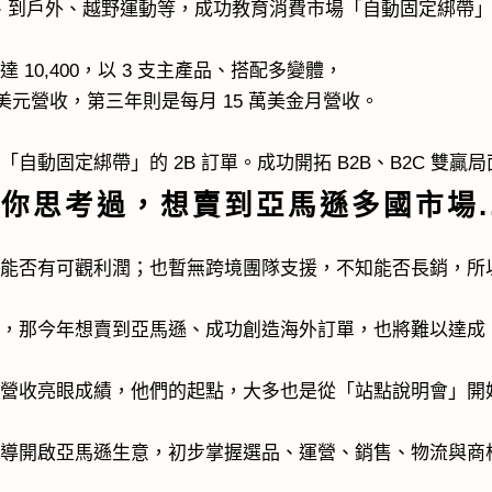
）、船用、到戶外、越野運動等，成功教育消費市場「自動固定綁帶
10,400，以 3 支主產品、搭配多變體，
萬美元營收，第三年則是每月 15 萬美金月營收。
自動固定綁帶」的 2B 訂單。成功開拓
B2B、B2C 雙贏
你思考過，想賣到亞馬遜多國市場.
，能否有可觀利潤；也暫無跨境團隊支援，不知能否長銷，所
動，那今年想賣到亞馬遜、成功創造海外訂單，也將難以達成
外營收亮眼成績，
他們的起點，大多也是從「站點說明會」開
引導開啟亞馬遜生意，
初步掌握選品、運營、銷售、物流與商