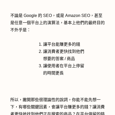
不論是 Google 的 SEO，或是 Amazon SEO，甚至
是任意一個平台上的演算法，基本上他們的最終目的
不外乎是：
讓平台能賺更多的錢
讓消費者更快找到他們
想要的答案 / 商品
讓使用者在平台上停留
的時間更長
所以，撇開那些很理論性的說詞，你能不能先想一
下，有哪些關鍵因素，會讓平台賺更多的錢？讓消費
者更快地找到他們正在搜索的商品？在平台停留的時