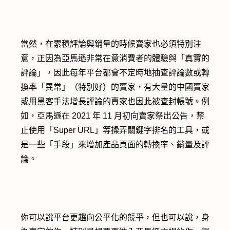
當然，在累積評論與銷量的時候賣家也必須特別注
意，正因為亞馬遜非常在意消費者的體驗與「真實的
評論」，因此每年平台都會不定時地抽查評論數或轉
換率「異常」（特別好）的賣家，有大量的中國賣家
或用黑客手法增長評論的賣家也因此被查封帳號。例
如，亞馬遜在 2021 年 11 月初向賣家祭出公告，禁
止使用「Super URL」等操弄關鍵字排名的工具，或
是一些「手段」來增加產品頁面的轉換率、銷量及評
論。
你可以說平台更趨向公平化的競爭，但也可以說，身