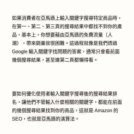
如果消費者在亞馬遜上輸入關鍵字搜尋特定商品時，
在第一、第二、第三頁的搜尋結果中都找不到你的產
品，基本上，你想要藉由亞馬遜的免費流量（人
潮），帶來銷量就很困難。這過程就像是我們透過
Google 輸入關鍵字找問題的答案，通常只會看前面
幾個搜尋結果，甚至連第二頁都懶得看。
要如何優化使用者輸入關鍵字搜尋後的搜尋結果排
名，讓他們不管輸入什麼相關的關鍵字，都能在前面
的幾個搜尋結果找到你的商品，這就是 Amazon 的
SEO，也就是亞馬遜的演算法。