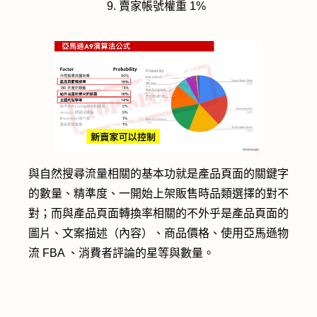
賣家帳號權重 1%
與自然搜尋流量相關的基本功就是產品頁面的關鍵字
的數量、精準度、一開始上架販售時品類選擇的對不
對；而與產品頁面轉換率相關的不外乎是產品頁面的
圖片、文案描述（內容）、商品價格、使用亞馬遜物
流 FBA 、消費者評論的星等與數量。