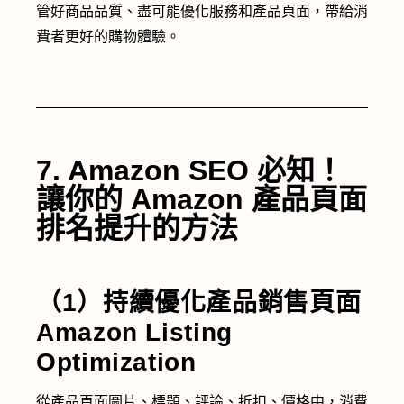
管好商品品質、盡可能優化服務和產品頁面，帶給消
費者更好的購物體驗。
7. Amazon SEO 必知！
讓你的 Amazon 產品頁面
排名提升的方法
（1）持續優化產品銷售頁面
Amazon Listing
Optimization
從產品頁面圖片、標題、評論、折扣、價格中，消費