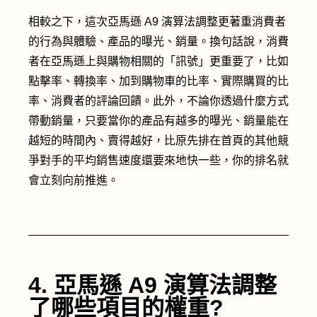
相較之下，這次亞馬遜 A9 演算法調整更著重消費者
的行為與體驗、產品的曝光、銷量。換句話說，消費
者在亞馬遜上與購物相關的「訊號」更重要了，比如
點擊率、轉換率、加到購物車的比率、實際購買的比
率、消費者的評論回饋。此外，不論你透過什麼方式
帶動銷量，只要當你的產品有越多的曝光、銷量能在
越短的時間內、賣得越好，比原先排在首頁的其他競
爭對手的平均銷售速度還要來地快一些，你的排名就
會立刻向前推進。
4. 亞馬遜 A9 演算法調整
了哪些項目的權重?