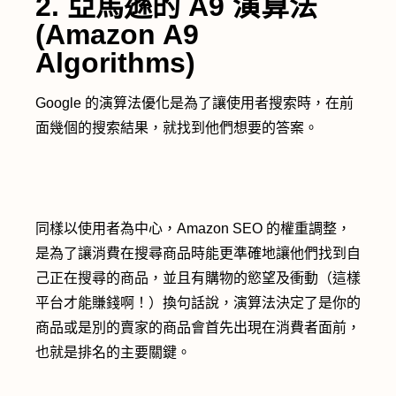
2. 亞馬遜的 A9 演算法
(Amazon A9
Algorithms)
Google 的演算法優化是為了讓使用者搜索時，在前
面幾個的搜索結果，就找到他們想要的答案。
同樣以使用者為中心，Amazon SEO 的權重調整，
是為了讓消費在搜尋商品時能更準確地讓他們找到自
己正在搜尋的商品，並且有購物的慾望及衝動（這樣
平台才能賺錢啊！）換句話說，演算法決定了是你的
商品或是別的賣家的商品會首先出現在消費者面前，
也就是排名的主要關鍵。