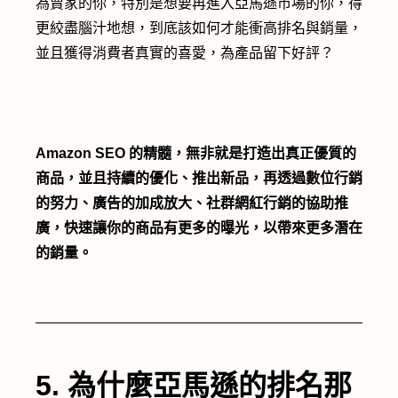
為賣家的你，特別是想要再進入亞馬遜市場的你，得
更絞盡腦汁地想，到底該如何才能衝高排名與銷量，
並且獲得消費者真實的喜愛，為產品留下好評？
Amazon SEO 的精髓，無非就是打造出真正優質的
商品，並且持續的優化、推出新品，再透過數位行銷
的努力、廣告的加成放大、社群網紅行銷的協助推
廣，快速讓你的商品有更多的曝光，以帶來更多潛在
的銷量。
5. 為什麼亞馬遜的排名那