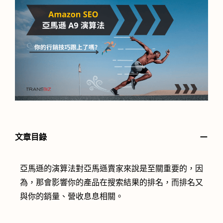
－
文章目錄
亞馬遜的演算法對亞馬遜賣家來說是至關重要的，因
為，那會影響你的產品在搜索結果的排名，而排名又
與你的銷量、營收息息相關。