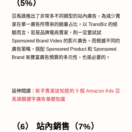
（5%）
亞馬遜推出了非常多不同類型的站內廣告，為減少賣
家在單一廣告所帶來的銷量占比。以 TransBiz 的經
驗而言，若是品牌電商賣家，則一定要試試
Sponsored Brand Video 的影片廣告。而根據不同的
廣告策略，搭配 Sponsored Product 和 Sponsored
Brand 來豐富廣告預算的多元性，也是必要的。
延伸閱讀：
新手賣家該知道的 5 個 Amazon Ads 亞
馬遜關鍵字廣告基礎知識
（6） 站內銷售（7%）