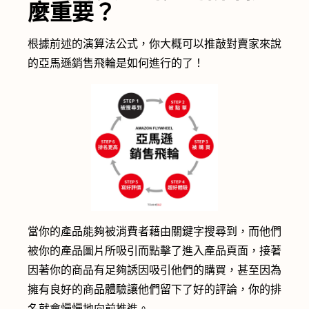
麼重要？
根據前述的演算法公式，你大概可以推敲對賣家來說
的亞馬遜銷售飛輪是如何進行的了！
當你的產品能夠被消費者藉由關鍵字搜尋到，而他們
被你的產品圖片所吸引而點擊了進入產品頁面，接著
因著你的商品有足夠誘因吸引他們的購買，甚至因為
擁有良好的商品體驗讓他們留下了好的評論，你的排
名就會慢慢地向前推進。