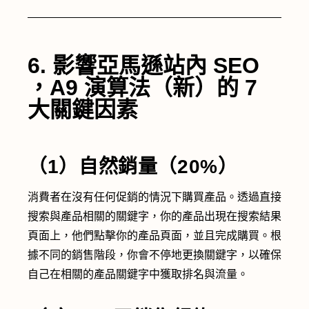
6. 影響亞馬遜站內 SEO
，A9 演算法（新）的 7
大關鍵因素
（1）自然銷量（20%）
消費者在沒有任何促銷的情況下購買產品。透過直接
搜索與產品相關的關鍵字，你的產品出現在搜索結果
頁面上，他們點擊你的產品頁面，並且完成購買。根
據不同的銷售階段，你會不停地更換關鍵字，以確保
自己在相關的產品關鍵字中獲取排名與流量。